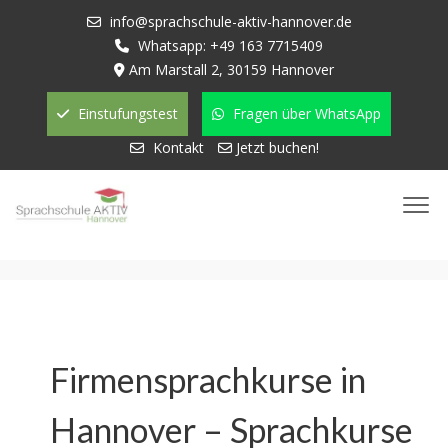
info@sprachschule-aktiv-hannover.de
Whatsapp: +49 163 7715409
Am Marstall 2, 30159 Hannover
Einstufungstest
Fragen über WhatsApp
Kontakt
Jetzt buchen!
Firmensprachkurse in
Hannover – Sprachkurse