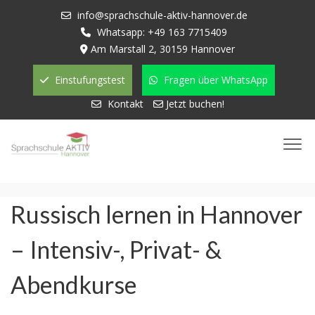
info@sprachschule-aktiv-hannover.de
Whatsapp: +49 163 7715409
Am Marstall 2, 30159 Hannover
Einstufungstest
Fragen über WhatsApp
Kontakt
Jetzt buchen!
Russisch lernen in Hannover
– Intensiv-, Privat- &
Abendkurse